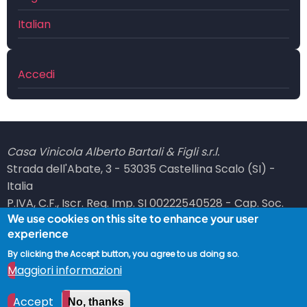
Italian
Menu
Accedi
profilo
utente
Casa Vinicola Alberto Bartali & Figli s.r.l.
Strada dell'Abate, 3 - 53035 Castellina Scalo (SI) -
Italia
P.IVA, C.F., Iscr. Reg. Imp. SI 00222540528 - Cap. Soc.
We use cookies on this site to enhance your user
101100,00 i.v. - REA SI 66036
experience
PEC: bartali at legalmail dot it
By clicking the Accept button, you agree to us doing so.
© 2026 Vinicola Bartali, All rights reserved.
Maggiori informazioni
Accept
No, thanks