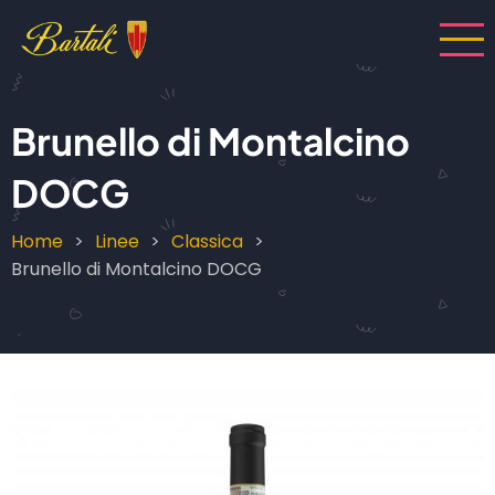
Salta
al
contenuto
principale
Brunello di Montalcino
DOCG
Home
Linee
Classica
Briciole
Brunello di Montalcino DOCG
di
pane