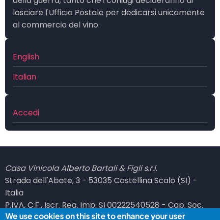
della guerra, tanto che i coniugi decideranno di
lasciare l'Ufficio Postale per dedicarsi unicamente
al commercio del vino.
English
Italian
Menu
Accedi
profilo
utente
Casa Vinicola Alberto Bartali & Figli s.r.l.
Strada dell'Abate, 3 - 53035 Castellina Scalo (SI) -
Italia
P.IVA, C.F., Iscr. Reg. Imp. SI 00222540528 - Cap. Soc.
We use cookies on this site to enhance your user
101100,00 i.v. - REA SI 66036