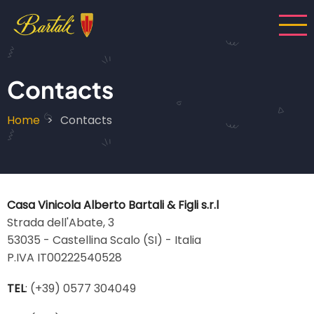
Skip
to
main
content
Contacts
Home
Contacts
Breadcrumb
Casa Vinicola Alberto Bartali & Figli s.r.l
Strada dell'Abate, 3
53035 - Castellina Scalo (SI) - Italia
P.IVA IT00222540528
TEL
: (+39) 0577 304049