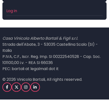
User
Log in
account
menu
Casa Vinicola Alberto Bartali & Figli s.r.l.
Strada dell'Abate, 3 - 53035 Castellina Scalo (SI) -
Italia
P.IVA, C.F., Iscr. Reg. Imp. SI 00222540528 - Cap. Soc.
101100,00 i.v. - REA SI 66036
PEC: bartali at legalmail dot it
© 2026 Vinicola Bartali, All rights reserved.